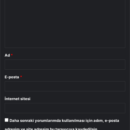
o
r
u
m
*
Ad
*
E-posta
*
İnternet sitesi
Daha sonraki yorumlarımda kullanılması için adım, e-posta
adresim ve site adresim bu tarayıcıya kaydedilsin.