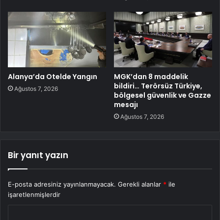
Alanya’da Otelde Yangın
MGK’dan 8 maddelik
bildiri… Terörsüz Türkiye,
Ağustos 7, 2026
bölgesel güvenlik ve Gazze
mesajı
Ağustos 7, 2026
Bir yanıt yazın
E-posta adresiniz yayınlanmayacak.
Gerekli alanlar
*
ile
işaretlenmişlerdir
Y