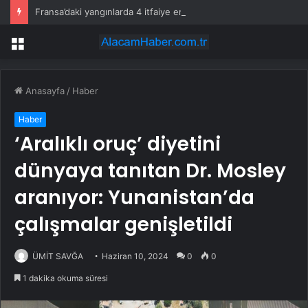
Fransa’daki yangınlarda 4 itfaiye eri hayatını kaybetti
Menü
Anasayfa
/
Haber
Haber
‘Aralıklı oruç’ diyetini
dünyaya tanıtan Dr. Mosley
aranıyor: Yunanistan’da
çalışmalar genişletildi
ÜMİT SAVĞA
Haziran 10, 2024
0
0
1 dakika okuma süresi