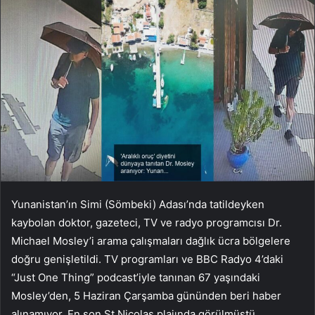
Yunanistan’ın Simi (Sömbeki) Adası’nda tatildeyken
kaybolan doktor, gazeteci, TV ve radyo programcısı Dr.
Michael Mosley’i arama çalışmaları dağlık ücra bölgelere
doğru genişletildi. TV programları ve BBC Radyo 4’daki
“Just One Thing” podcast’iyle tanınan 67 yaşındaki
Mosley’den, 5 Haziran Çarşamba gününden beri haber
alınamıyor. En son St Nicolas plajında görülmüştü.