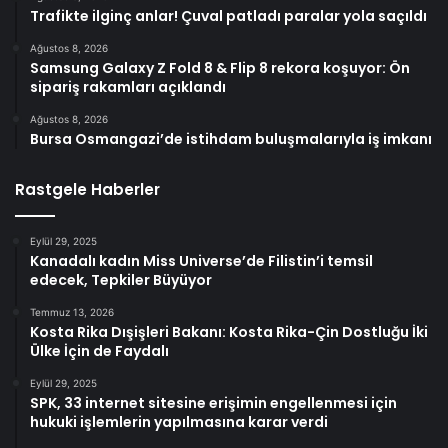
Trafikte ilginç anlar! Çuval patladı paralar yola saçıldı
Ağustos 8, 2026
Samsung Galaxy Z Fold 8 & Flip 8 rekora koşuyor: Ön
sipariş rakamları açıklandı
Ağustos 8, 2026
Bursa Osmangazi’de istihdam buluşmalarıyla iş imkanı
Rastgele Haberler
Eylül 29, 2025
Kanadalı kadın Miss Universe’de Filistin’i temsil
edecek, Tepkiler Büyüyor
Temmuz 13, 2026
Kosta Rika Dışişleri Bakanı: Kosta Rika-Çin Dostluğu İki
Ülke İçin de Faydalı
Eylül 29, 2025
SPK, 33 internet sitesine erişimin engellenmesi için
hukuki işlemlerin yapılmasına karar verdi