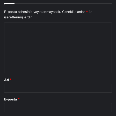
E-posta adresiniz yayınlanmayacak.
Gerekli alanlar
*
ile
işaretlenmişlerdir
Y
o
r
u
m
*
Ad
*
E-posta
*