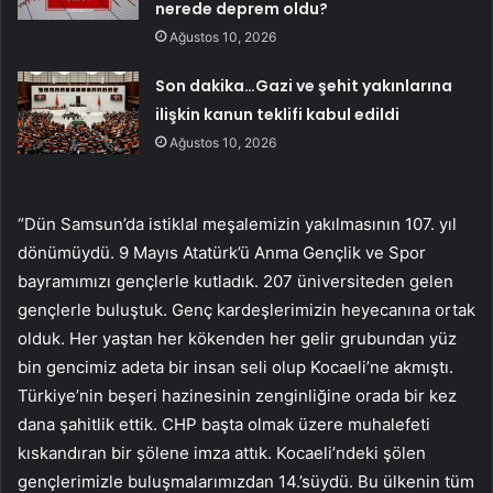
nerede deprem oldu?
Ağustos 10, 2026
Son dakika…Gazi ve şehit yakınlarına
ilişkin kanun teklifi kabul edildi
Ağustos 10, 2026
“Dün Samsun’da istiklal meşalemizin yakılmasının 107. yıl
dönümüydü. 9 Mayıs Atatürk’ü Anma Gençlik ve Spor
bayramımızı gençlerle kutladık. 207 üniversiteden gelen
gençlerle buluştuk. Genç kardeşlerimizin heyecanına ortak
olduk. Her yaştan her kökenden her gelir grubundan yüz
bin gencimiz adeta bir insan seli olup Kocaeli’ne akmıştı.
Türkiye’nin beşeri hazinesinin zenginliğine orada bir kez
dana şahitlik ettik. CHP başta olmak üzere muhalefeti
kıskandıran bir şölene imza attık. Kocaeli’ndeki şölen
gençlerimizle buluşmalarımızdan 14.’süydü. Bu ülkenin tüm