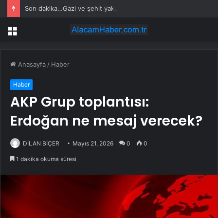
Son dakika…Gazi ve şehit yakınlarına ilişkin kanun teklifi kabul edildi
Menü
Anasayfa
/
Haber
Haber
AKP Grup toplantısı:
Erdoğan ne mesaj verecek?
DİLAN BİÇER
Mayıs 21, 2026
0
0
1 dakika okuma süresi