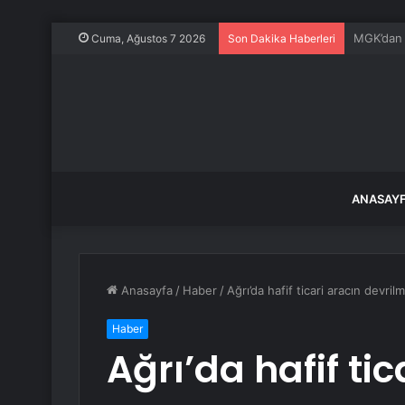
Özel’den 
Cuma, Ağustos 7 2026
Son Dakika Haberleri
ANASAY
Anasayfa
/
Haber
/
Ağrı’da hafif ticari aracın devril
Haber
Ağrı’da hafif tic