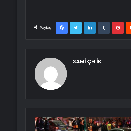
Facebook
Twitter
LinkedIn
Tumblr
Pint
Paylaş
SAMİ ÇELİK