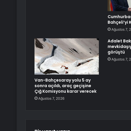
Cumhurbaş
Bahçeli’yi 
Ağustos 7, 
Adalet Bak
mevkidaşıyla
görüştü
Ağustos 7, 
Van-Bahçesaray yolu 5 ay
sonra açıldı, araç geçişine
Çığ Komisyonu karar verecek
Ağustos 7, 2026