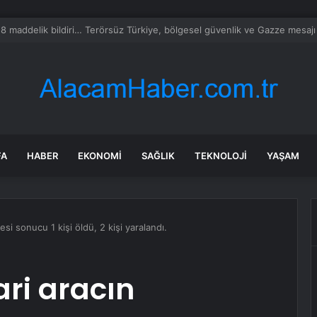
milletvekillerine ilk uyarı: “Esprisini bile yapmayacaksınız”
FA
HABER
EKONOMI
SAĞLIK
TEKNOLOJI
YAŞAM
mesi sonucu 1 kişi öldü, 2 kişi yaralandı.
ari aracın