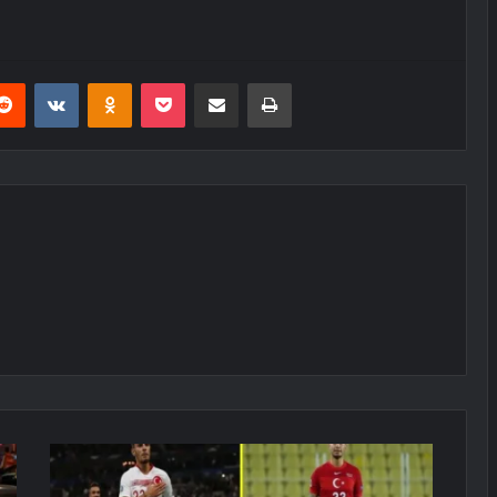
erest
Reddit
VKontakte
Odnoklassniki
Pocket
E-Posta ile paylaş
Yazdır