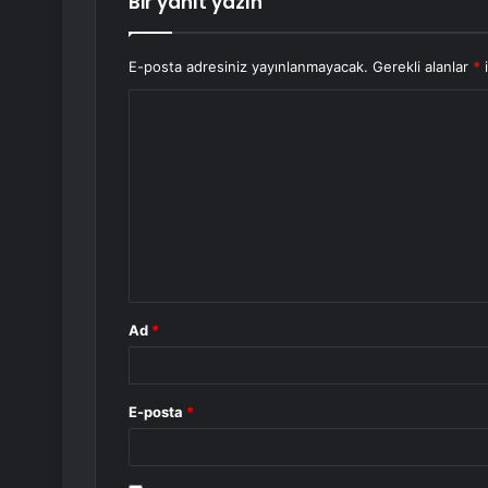
Bir yanıt yazın
E-posta adresiniz yayınlanmayacak.
Gerekli alanlar
*
i
Y
o
r
u
m
*
Ad
*
E-posta
*