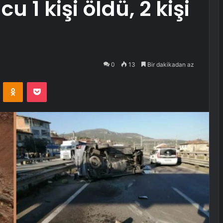
 1 kişi öldü, 2 kişi
0
13
Bir dakikadan az
VKontakte
Odnoklassniki
Pocket