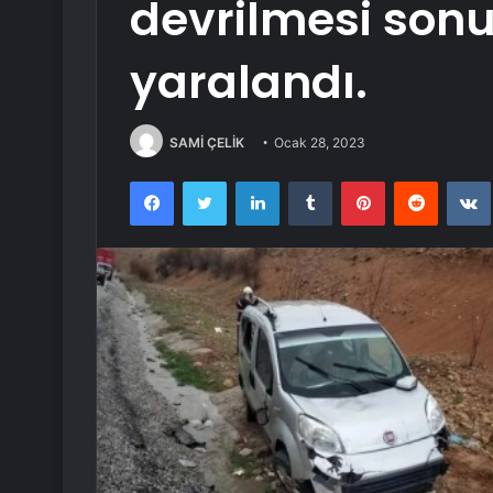
devrilmesi sonucu
yaralandı.
SAMİ ÇELİK
Ocak 28, 2023
Facebook
Twitter
LinkedIn
Tumblr
Pinterest
Reddit