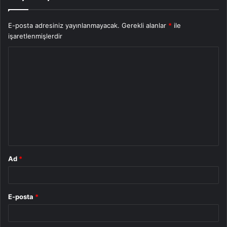
E-posta adresiniz yayınlanmayacak.
Gerekli alanlar
*
ile
işaretlenmişlerdir
Y
o
r
u
m
*
Ad
*
E-posta
*