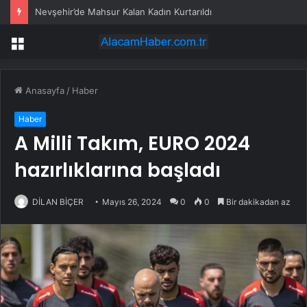
Nevşehir’de Mahsur Kalan Kadın Kurtarıldı
Menü
Anasayfa
/
Haber
Haber
A Milli Takım, EURO 2024
hazırlıklarına başladı
DİLAN BİÇER
Mayıs 26, 2024
0
0
Bir dakikadan az